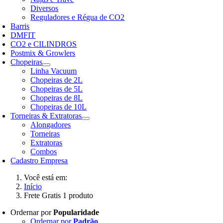
Diversos
Reguladores e Régua de CO2
Barris
DMFIT
CO2 e CILINDROS
Postmix & Growlers
Chopeiras
Linha Vacuum
Chopeiras de 2L
Chopeiras de 5L
Chopeiras de 8L
Chopeiras de 10L
Torneiras & Extratoras
Alongadores
Torneiras
Extratoras
Combos
Cadastro Empresa
Você está em:
Início
Frete Gratis 1 produto
Ordernar por
Popularidade
Ordernar por
Padrão