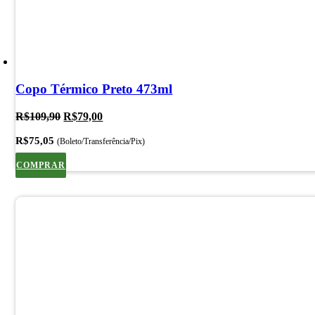
Copo Térmico Preto 473ml
O
O
R$
109,90
R$
79,00
preço
preço
R$
75,05
original
atual
(Boleto/Transferência/Pix)
era:
é:
COMPRAR
R$109,90.
R$79,00.