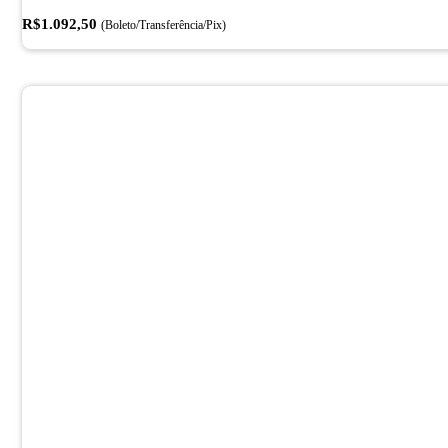
R$
1.092,50
(Boleto/Transferência/Pix)