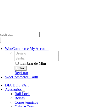
Ir
para
o
conteúdo
scar
ultados
a:
WooCommerce My Account
Username:
Password:
Lembrar de Mim
Registrar
WooCommerce Cart
0
DIA DOS PAIS
Acessórios
Ball Lock
Bolsas
Copos térmicos
Najas e Trave