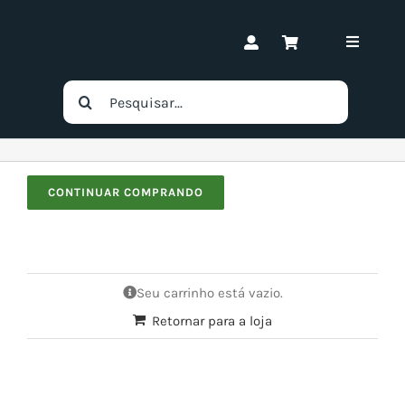
Ir
para
Toggle
o
Navigat
conteúdo
Buscar
DIA
resultados
para:
Ace
CONTINUAR COMPRANDO
Barr
DMF
Seu carrinho está vazio.
Retornar para a loja
CO2
Pos