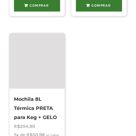
COMPRAR
COMPRAR
Mochila 8L
Térmica PRETA
para Keg + GELO
R$
254,90
5x de
R$
50,98
s/ juros