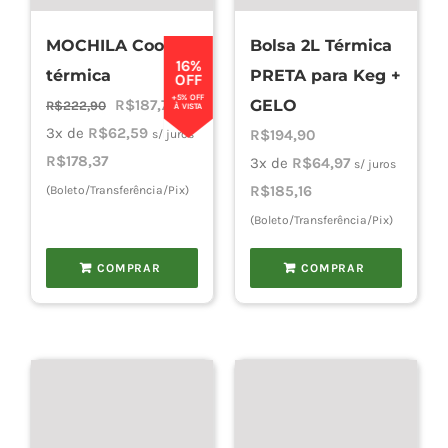
MOCHILA Cooler
Bolsa 2L Térmica
Cho
16%
térmica
PRETA para Keg +
OFF
+5% OFF
O
O
R$
187,76
GELO
R$
222,90
À VISTA
Torn
preço
preço
3x de
R$
62,59
R$
194,90
s/ juros
original
atual
R$
178,37
3x de
R$
64,97
s/ juros
era:
é:
R$
185,16
(Boleto/Transferência/Pix)
Cadast
R$222,90.
R$187,76.
(Boleto/Transferência/Pix)
COMPRAR
COMPRAR