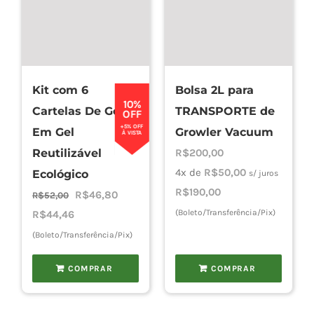
Kit com 6
Bolsa 2L para
10%
Cartelas De Gelo
TRANSPORTE de
OFF
+5% OFF
Em Gel
Growler Vacuum
À VISTA
Reutilizável
R$
200,00
4x de
R$
50,00
Ecológico
s/ juros
R$
190,00
O
O
R$
46,80
R$
52,00
preço
preço
(Boleto/Transferência/Pix)
R$
44,46
original
atual
(Boleto/Transferência/Pix)
era:
é:
COMPRAR
COMPRAR
R$52,00.
R$46,80.