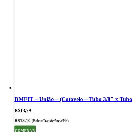
DMFIT – União – (Cotovelo – Tubo 3/8″ x Tubo
R$
13,79
R$
13,10
(Boleto/Transferência/Pix)
COMPRAR