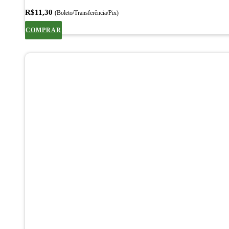
R$
11,30
(Boleto/Transferência/Pix)
COMPRAR