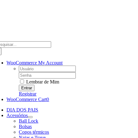
Ir
para
o
conteúdo
scar
ultados
a:
WooCommerce My Account
Username:
Password:
Lembrar de Mim
Registrar
WooCommerce Cart
0
DIA DOS PAIS
Acessórios
Ball Lock
Bolsas
Copos térmicos
Najas e Trave