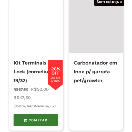
Sem estoque
Kit Terminais Ball
Carbonatador em
26%
Lock (cornelius
Inox p/ garrafa
OFF
+5% OFF
19/32)
pet/growler
À VISTA
O
O
R$
50,00
R$
67,50
preço
preço
R$
47,50
original
atual
(Boleto/Transferência/Pix)
era:
é:
COMPRAR
R$67,50.
R$50,00.