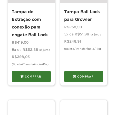
Tampa de
Tampa Ball Lock
Cho
Extração com
para Growler
conexão para
R$
259,90
Torn
5x de
R$
51,98
engate Ball Lock
s/ juros
R$
246,91
R$
419,00
(Boleto/Transferência/Pix)
8x de
R$
52,38
s/ juros
Cadast
R$
398,05
(Boleto/Transferência/Pix)
COMPRAR
COMPRAR