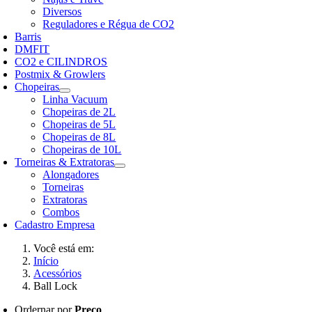
Diversos
Reguladores e Régua de CO2
Barris
DMFIT
CO2 e CILINDROS
Postmix & Growlers
Chopeiras
Linha Vacuum
Chopeiras de 2L
Chopeiras de 5L
Chopeiras de 8L
Chopeiras de 10L
Torneiras & Extratoras
Alongadores
Torneiras
Extratoras
Combos
Cadastro Empresa
Você está em:
Início
Acessórios
Ball Lock
Ordernar por
Preço