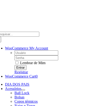
Ir
para
o
conteúdo
scar
ultados
a:
WooCommerce My Account
Username:
Password:
Lembrar de Mim
Registrar
WooCommerce Cart
0
DIA DOS PAIS
Acessórios
Ball Lock
Bolsas
Copos térmicos
Najas e Trave