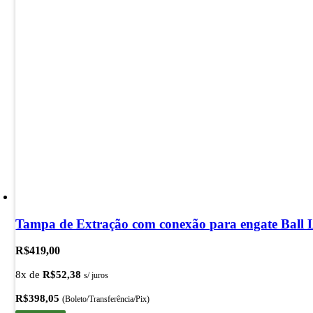
Tampa de Extração com conexão para engate Ball 
R$
419,00
8x de
R$
52,38
s/ juros
R$
398,05
(Boleto/Transferência/Pix)