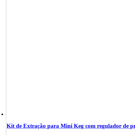
na
página
do
produto
Kit de Extração para Mini Keg com regulador de pre