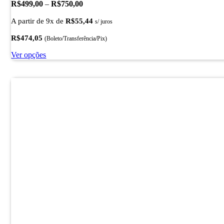
Faixa
R$
499,00
–
R$
750,00
de
A partir de 9x de
R$
55,44
preço:
s/ juros
R$499,00
R$
474,05
(Boleto/Transferência/Pix)
através
R$750,00
Este
Ver opções
produto
tem
várias
variantes.
As
opções
podem
ser
escolhidas
na
página
do
produto