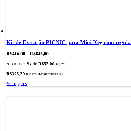
Kit de Extração PICNIC para Mini Keg com regulad
Faixa
R$
416,00
–
R$
645,00
de
A partir de 8x de
R$
52,00
preço:
s/ juros
R$416,00
R$
395,20
(Boleto/Transferência/Pix)
através
R$645,00
Este
Ver opções
produto
tem
várias
variantes.
As
opções
podem
ser
escolhidas