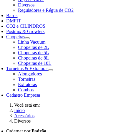
Diversos
Reguladores e Régua de CO2
Barris
DMFIT
CO2 e CILINDROS
Postmix & Growlers
Chopeiras
Linha Vacuum
Chopeiras de 2L
Chopeiras de 5L
Chopeiras de 8L
Chopeiras de 10L
Torneiras & Extratoras
Alongadores
Torneiras
Extratoras
Combos
Cadastro Empresa
Você está em:
Início
Acessórios
Diversos
Ordernar por
Padrão