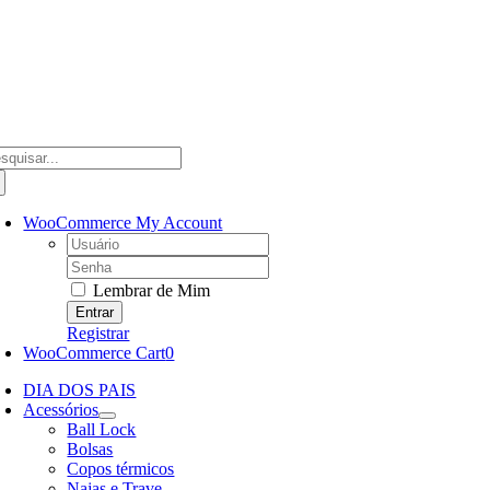
Ir
para
o
conteúdo
scar
ultados
a:
WooCommerce My Account
Username:
Password:
Lembrar de Mim
Registrar
WooCommerce Cart
0
DIA DOS PAIS
Acessórios
Ball Lock
Bolsas
Copos térmicos
Najas e Trave