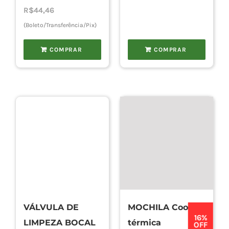
R$109,90.
R$76,93.
preço
preço
R$
44,46
original
atual
(Boleto/Transferência/Pix)
era:
é:
COMPRAR
COMPRAR
R$52,00.
R$46,80.
VÁLVULA DE
MOCHILA Cooler
16%
LIMPEZA BOCAL
térmica
OFF