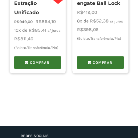
produto
Extração
engate Ball Lock
Unificado
R$
419,00
8x de
R$
52,38
O
O
R$
854,10
s/ juros
R$
949,00
R$
398,05
preço
preço
10x de
R$
85,41
s/ juros
original
atual
R$
811,40
(Boleto/Transferência/Pix)
era:
é:
(Boleto/Transferência/Pix)
R$949,00.
R$854,10.
COMPRAR
COMPRAR
REDES SOCIAIS