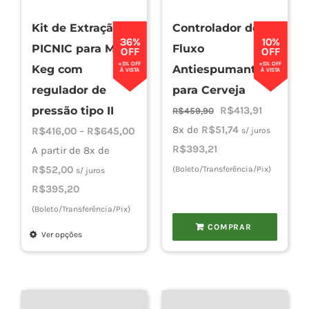
Kit de Extração
Controlador de
36%
10%
PICNIC para Mini
Fluxo
OFF
OFF
+5% OFF
+5% OFF
Keg com
Antiespumante
À VISTA
À VISTA
regulador de
para Cerveja
O
O
pressão tipo II
R$
413,91
R$
459,90
preço
preço
8x de
R$
51,74
Faixa
R$
416,00
–
R$
645,00
s/ juros
original
atual
R$
393,21
de
A partir de 8x de
era:
é:
preço:
R$
52,00
(Boleto/Transferência/Pix)
s/ juros
R$459,90.
R$413,91.
R$416,00
R$
395,20
através
(Boleto/Transferência/Pix)
R$645,00
COMPRAR
Ver opções
Este
produto
tem
várias