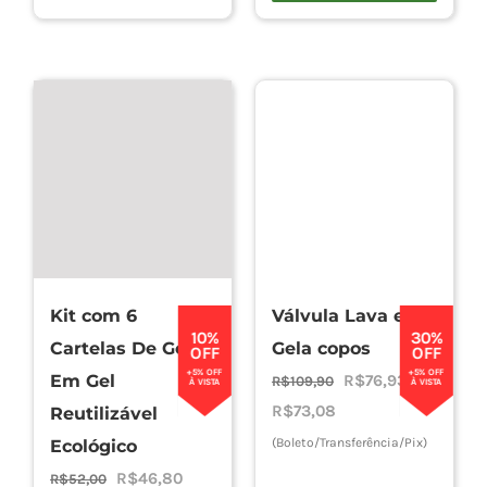
Kit com 6
Válvula Lava e
10%
30%
Cartelas De Gelo
Gela copos
OFF
OFF
+5% OFF
+5% OFF
O
O
Em Gel
R$
76,93
R$
109,90
À VISTA
À VISTA
preço
preço
R$
73,08
Reutilizável
original
atual
(Boleto/Transferência/Pix)
Ecológico
era:
é:
O
O
R$
46,80
R$
52,00