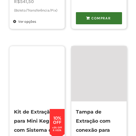
R$570,00
R$
541,50
através
(Boleto/Transferência/Pix)
R$825,00
COMPRAR
Ver opções
Este
produto
tem
várias
variantes.
As
opções
podem
ser
escolhidas
Kit de Extração
Tampa de
na
10%
para Mini Keg
Extração com
página
OFF
+5% OFF
com Sistema de
conexão para
do
À VISTA