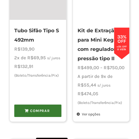
Tubo Sifão Tipo S
Kit de Extração
33%
492mm
para Mini Keg
OFF
+5% OFF
R$
139,90
com regulador de
À VISTA
2x de
R$
69,95
pressão tipo II
s/ juros
R$
132,91
Faixa
R$
499,00
–
R$
750,00
(Boleto/Transferência/Pix)
de
A partir de 9x de
preço:
R$
55,44
s/ juros
R$499
R$
474,05
atravé
(Boleto/Transferência/Pix)
R$750,
COMPRAR
Ver opções
Este
produto
tem