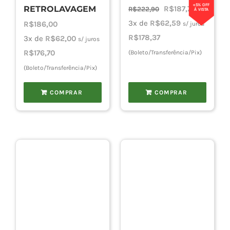
+5% OFF
O
O
RETROLAVAGEM
R$
187,76
R$
222,90
À VISTA
preço
preço
3x de
R$
62,59
R$
186,00
s/ juros
original
atual
R$
178,37
3x de
R$
62,00
s/ juros
era:
é:
R$
176,70
(Boleto/Transferência/Pix)
R$222,90.
R$187,76.
(Boleto/Transferência/Pix)
COMPRAR
COMPRAR