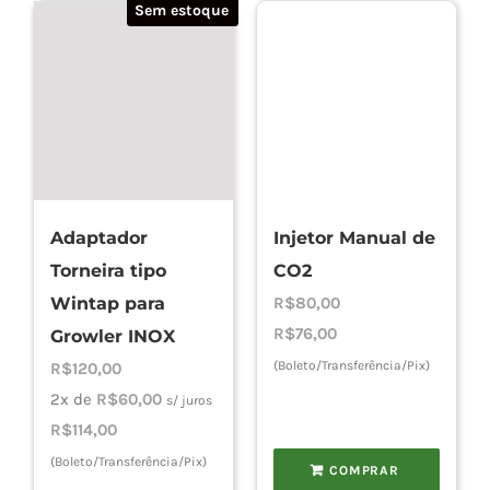
Sem estoque
várias
variantes.
As
opções
podem
ser
escolhidas
Adaptador
Injetor Manual de
na
Torneira tipo
CO2
página
Wintap para
R$
80,00
do
R$
76,00
produto
Growler INOX
(Boleto/Transferência/Pix)
R$
120,00
2x de
R$
60,00
s/ juros
R$
114,00
(Boleto/Transferência/Pix)
COMPRAR