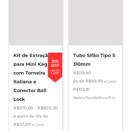
variantes.
As
opções
podem
ser
escolhidas
Kit de Extração
Tubo Sifão Tipo S
na
31%
para Mini Keg
310mm
página
OFF
+5% OFF
com Torneira
R$
119,90
do
À VISTA
2x de
R$
59,95
produto
Italiana e
s/ juros
R$
113,91
Conector Ball
(Boleto/Transferência/Pix)
Lock
Faixa
R$
570,00
–
R$
825,00
de
A partir de 10x de
preço:
R$
57,00
s/ juros