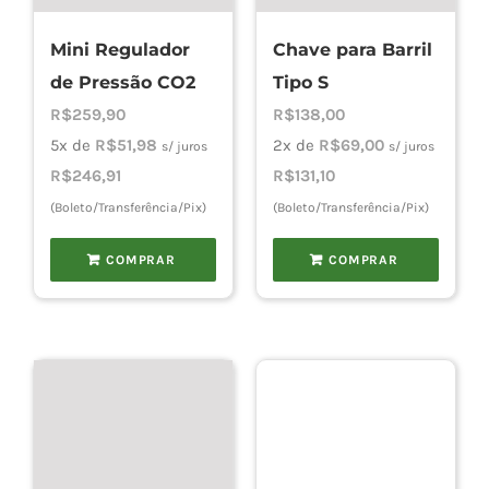
Mini Regulador
Chave para Barril
Cho
de Pressão CO2
Tipo S
R$
259,90
R$
138,00
Torn
5x de
R$
51,98
2x de
R$
69,00
s/ juros
s/ juros
R$
246,91
R$
131,10
(Boleto/Transferência/Pix)
(Boleto/Transferência/Pix)
Cadast
COMPRAR
COMPRAR