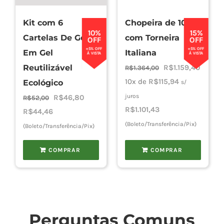
Kit com 6
Chopeira de 10L
Cho
10%
15%
Cartelas De Gelo
com Torneira
OFF
OFF
+5% OFF
+5% OFF
Em Gel
Italiana
À VISTA
À VISTA
Torn
O
O
Reutilizável
R$
1.159,40
R$
1.364,00
preço
preço
10x de
R$
115,94
Ecológico
s/
original
atual
O
O
juros
R$
46,80
Cadast
R$
52,00
era:
é:
R$
1.101,43
preço
preço
R$
44,46
R$1.364,00.
R$1.159
original
atual
(Boleto/Transferência/Pix)
(Boleto/Transferência/Pix)
era:
é:
COMPRAR
COMPRAR
R$52,00.
R$46,80.
Perguntas Comuns