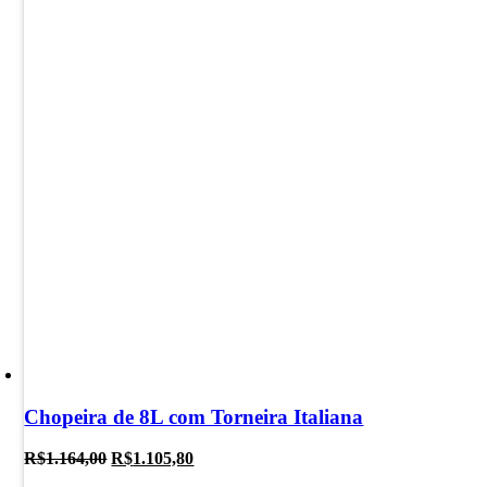
Chopeira de 8L com Torneira Italiana
O
O
R$
1.164,00
R$
1.105,80
preço
preço