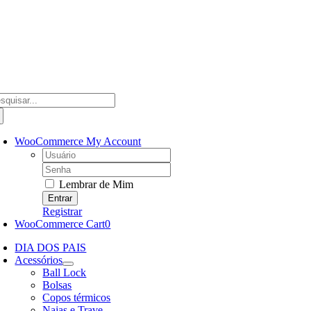
Ir
para
o
conteúdo
scar
ultados
a:
WooCommerce My Account
Username:
Password:
Lembrar de Mim
Registrar
WooCommerce Cart
0
DIA DOS PAIS
Acessórios
Ball Lock
Bolsas
Copos térmicos
Najas e Trave