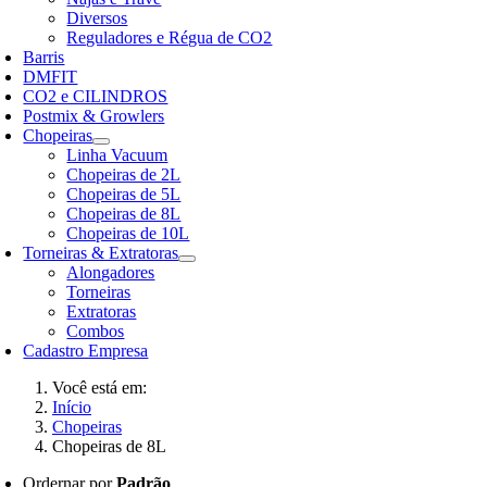
Diversos
Reguladores e Régua de CO2
Barris
DMFIT
CO2 e CILINDROS
Postmix & Growlers
Chopeiras
Linha Vacuum
Chopeiras de 2L
Chopeiras de 5L
Chopeiras de 8L
Chopeiras de 10L
Torneiras & Extratoras
Alongadores
Torneiras
Extratoras
Combos
Cadastro Empresa
Você está em:
Início
Chopeiras
Chopeiras de 8L
Ordernar por
Padrão