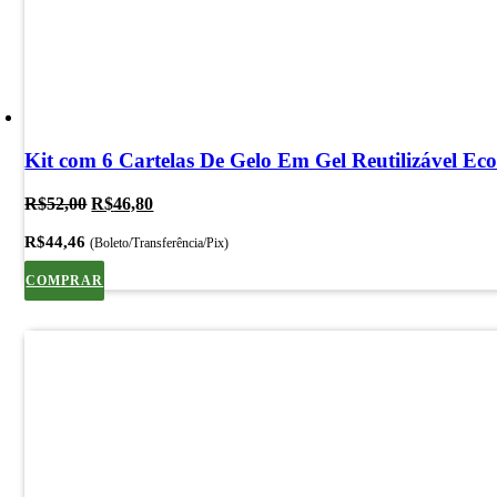
Kit com 6 Cartelas De Gelo Em Gel Reutilizável Eco
O
O
R$
52,00
R$
46,80
preço
preço
R$
44,46
original
atual
(Boleto/Transferência/Pix)
era:
é:
COMPRAR
R$52,00.
R$46,80.