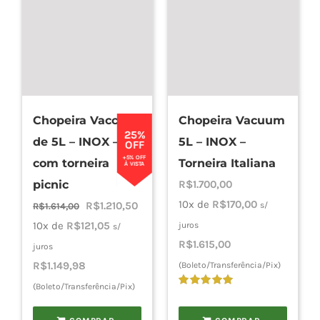
Chopeira Vaccum
Chopeira Vacuum
25%
de 5L – INOX –
5L – INOX –
OFF
+5% OFF
com torneira
Torneira Italiana
À VISTA
picnic
R$
1.700,00
10x de
R$
170,00
O
O
R$
1.210,50
s/
R$
1.614,00
preço
preço
10x de
R$
121,05
juros
s/
R$
1.615,00
original
atual
juros
era:
é:
R$
1.149,98
(Boleto/Transferência/Pix)
R$1.614,00.
R$1.210,50.
(Boleto/Transferência/Pix)
Avaliação
5.00
de 5