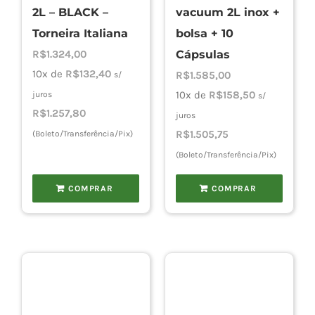
2L – BLACK –
vacuum 2L inox +
Torneira Italiana
bolsa + 10
R$
1.324,00
Cápsulas
10x de
R$
132,40
R$
1.585,00
s/
10x de
R$
158,50
juros
s/
R$
1.257,80
juros
R$
1.505,75
(Boleto/Transferência/Pix)
(Boleto/Transferência/Pix)
COMPRAR
COMPRAR