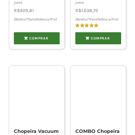
original
atual
juros
juros
era:
é:
R$
929,81
R$
1.638,75
R$1.305,00.
R$978,75.
(Boleto/Transferência/Pix)
(Boleto/Transferência/Pix)
Avaliação
5.00
de 5
COMPRAR
COMPRAR
Chopeira Vacuum
COMBO Chopeira