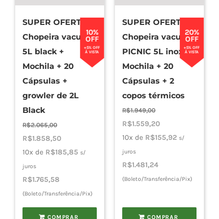
SUPER OFERTA –
SUPER OFERTA –
Cho
10%
20%
Chopeira vacuum
Chopeira vacuum
OFF
OFF
+5% OFF
+5% OFF
5L black +
PICNIC 5L inox +
À VISTA
À VISTA
Torn
Mochila + 20
Mochila + 20
Cápsulas +
Cápsulas + 2
growler de 2L
copos térmicos
Cadast
Black
R$
1.949,00
O
O
R$
1.559,20
R$
2.065,00
preço
preço
10x de
R$
155,92
O
O
R$
1.858,50
s/
original
atual
preço
preço
10x de
R$
185,85
juros
s/
era:
é:
R$
1.481,24
original
atual
juros
R$1.949,00.
R$1.559,20.
era:
é:
R$
1.765,58
(Boleto/Transferência/Pix)
R$2.065,00.
R$1.858,50.
(Boleto/Transferência/Pix)
COMPRAR
COMPRAR