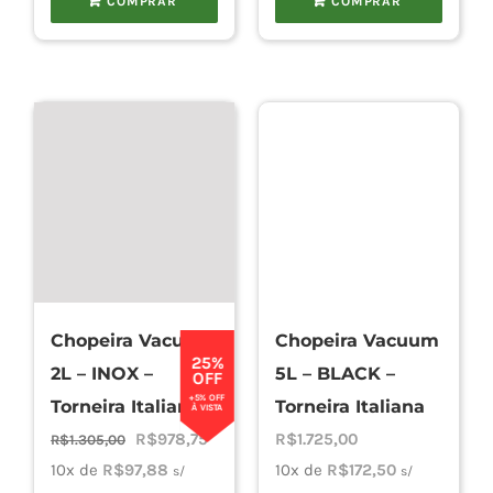
COMPRAR
COMPRAR
Chopeira Vacuum
Chopeira Vacuum
25%
2L – INOX –
5L – BLACK –
OFF
+5% OFF
Torneira Italiana
Torneira Italiana
À VISTA
O
O
R$
978,75
R$
1.725,00
R$
1.305,00
preço
preço
10x de
R$
97,88
10x de
R$
172,50
s/
s/