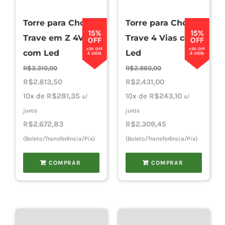
Torre para Chopp
Torre para Chopp
Cho
15%
15%
Trave em Z 4Vias
Trave 4 Vias com
OFF
OFF
+5% OFF
+5% OFF
com Led
Led
À VISTA
À VISTA
Torn
R$
3.310,00
R$
2.860,00
O
O
O
O
R$
2.813,50
R$
2.431,00
preço
preço
preço
preço
10x de
R$
281,35
10x de
R$
243,10
s/
s/
Cadast
original
atual
original
atual
juros
juros
era:
é:
era:
é:
R$
2.672,83
R$
2.309,45
R$3.310,00.
R$2.813,50.
R$2.860,00.
R$2.431,00.
(Boleto/Transferência/Pix)
(Boleto/Transferência/Pix)
COMPRAR
COMPRAR