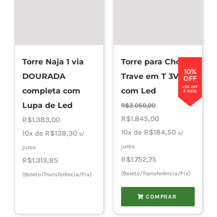
Torre Naja 1 via
Torre para Chopp
10%
DOURADA
Trave em T 3Vias
OFF
+5% OFF
completa com
com Led
À VISTA
Lupa de Led
R$
2.050,00
O
O
R$
1.845,00
R$
1.383,00
preço
preço
10x de
R$
184,50
10x de
R$
138,30
s/
s/
original
atual
juros
juros
era:
é:
R$
1.752,75
R$
1.313,85
R$2.050,00.
R$1.845,00.
(Boleto/Transferência/Pix)
(Boleto/Transferência/Pix)
COMPRAR