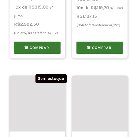
preço
preço
10x de
R$
315,00
10x de
R$
119,70
s/
s/ juros
original
atual
R$
1.137,15
juros
era:
é:
R$
2.992,50
(Boleto/Transferência/Pix)
R$3.500,00.
R$3.150,00.
(Boleto/Transferência/Pix)
COMPRAR
COMPRAR
Sem estoque