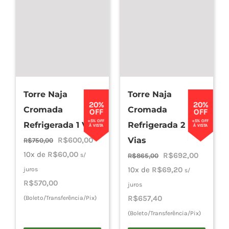
Torre Naja
Torre Naja
20%
20%
Cromada
Cromada
OFF
OFF
+5% OFF
+5% OFF
Refrigerada 1 Via
Refrigerada 2
À VISTA
À VISTA
O
O
R$
600,00
Vias
R$
750,00
preço
preço
10x de
R$
60,00
O
O
R$
692,00
s/
R$
865,00
original
atual
preço
preço
10x de
R$
69,20
juros
s/
era:
é:
R$
570,00
original
atual
juros
R$750,00.
R$600,00.
era:
é:
R$
657,40
(Boleto/Transferência/Pix)
R$865,00.
R$692,0
(Boleto/Transferência/Pix)