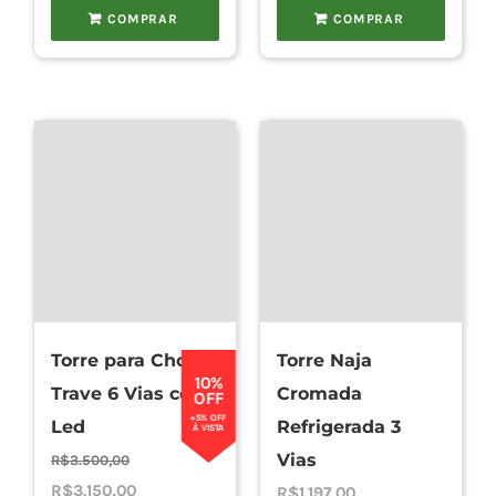
COMPRAR
COMPRAR
Torre para Chopp
Torre Naja
10%
Trave 6 Vias com
Cromada
OFF
+5% OFF
Led
Refrigerada 3
À VISTA
Vias
R$
3.500,00
O
O
R$
3.150,00
R$
1.197,00