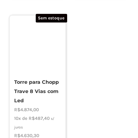
Sem estoque
Torre para Chopp
Trave 8 Vias com
Led
R$
4.874,00
10x de
R$
487,40
s/
juros
R$
4.630,30