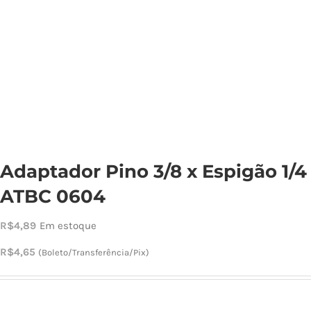
Cho
Torn
Cadast
Adaptador Pino 3/8 x Espigão 1/4
ATBC 0604
R$
4,89
Em estoque
R$
4,65
(Boleto/Transferência/Pix)