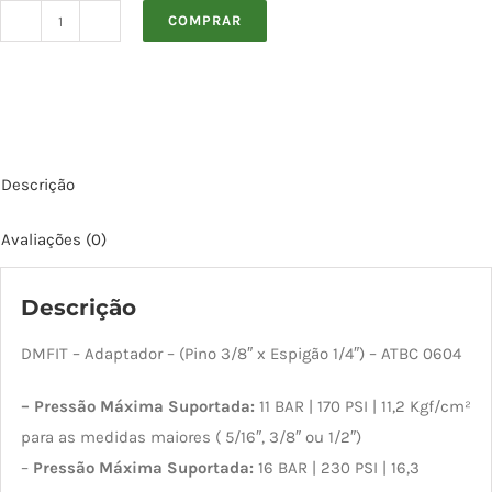
COMPRAR
Adaptador
Pino
3/8
x
Espigão
Descrição
1/4
ATBC
Avaliações (0)
0604
quantidade
Descrição
DMFIT – Adaptador – (Pino 3/8″ x Espigão 1/4″) – ATBC 0604
– Pressão Máxima Suportada:
11 BAR | 170 PSI | 11,2 Kgf/cm²
para as medidas maiores ( 5/16″, 3/8″ ou 1/2″)
–
Pressão Máxima Suportada:
16 BAR | 230 PSI | 16,3