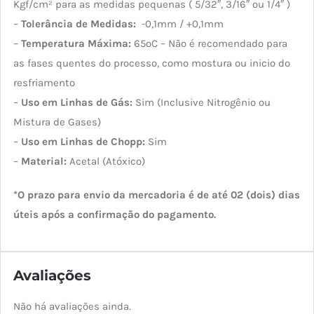
Kgf/cm² para as medidas pequenas ( 5/32″, 3/16″ ou 1/4″ )
–
Tolerância de Medidas:
-0,1mm / +0,1mm
–
Temperatura Máxima:
65ºC – Não é recomendado para
as fases quentes do processo, como mostura ou inicio do
resfriamento
–
Uso em Linhas de Gás:
Sim (Inclusive Nitrogênio ou
Mistura de Gases)
–
Uso em Linhas de Chopp:
Sim
–
Material:
Acetal (Atóxico)
*O prazo para envio da mercadoria é de até 02 (dois) dias
úteis após a confirmação do pagamento.
Avaliações
Não há avaliações ainda.