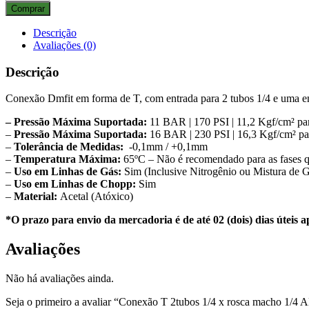
T
Comprar
2tubos
1/4
Descrição
x
Avaliações (0)
rosca
macho
Descrição
1/4
AMTUR
Conexão Dmfit em forma de T, com entrada para 2 tubos 1/4 e uma e
quantidade
– Pressão Máxima Suportada:
11 BAR | 170 PSI | 11,2 Kgf/cm² par
–
Pressão Máxima Suportada:
16 BAR | 230 PSI | 16,3 Kgf/cm² par
–
Tolerância de Medidas:
-0,1mm / +0,1mm
–
Temperatura Máxima:
65ºC – Não é recomendado para as fases qu
–
Uso em Linhas de Gás:
Sim (Inclusive Nitrogênio ou Mistura de G
–
Uso em Linhas de Chopp:
Sim
–
Material:
Acetal (Atóxico)
*O prazo para envio da mercadoria é de até 02 (dois) dias úteis
Avaliações
Não há avaliações ainda.
Seja o primeiro a avaliar “Conexão T 2tubos 1/4 x rosca macho 1/