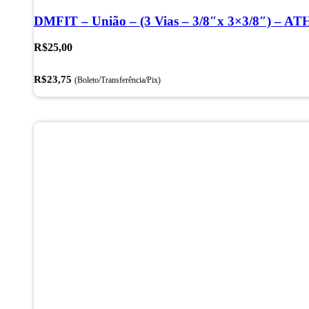
DMFIT – União – (3 Vias – 3/8″x 3×3/8″) – A
R$
25,00
R$
23,75
(Boleto/Transferência/Pix)