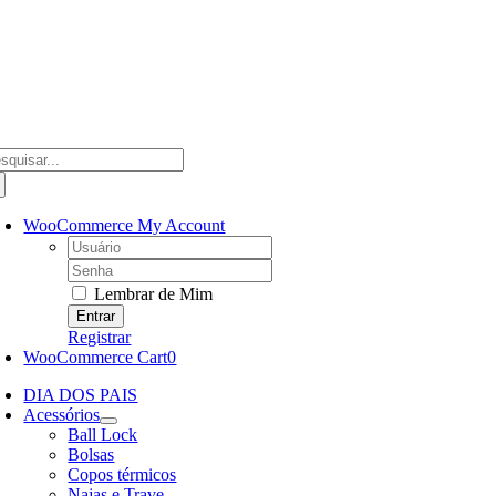
Ir
para
o
conteúdo
scar
ultados
a:
WooCommerce My Account
Username:
Password:
Lembrar de Mim
Registrar
WooCommerce Cart
0
DIA DOS PAIS
Acessórios
Ball Lock
Bolsas
Copos térmicos
Najas e Trave