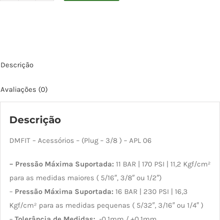
Tampão
Pino
3/8
APL06
Descrição
quantidade
Avaliações (0)
Descrição
DMFIT – Acessórios – (Plug – 3/8 ) – APL 06
– Pressão Máxima Suportada:
11 BAR | 170 PSI | 11,2 Kgf/cm²
para as medidas maiores ( 5/16″, 3/8″ ou 1/2″)
–
Pressão Máxima Suportada:
16 BAR | 230 PSI | 16,3
Kgf/cm² para as medidas pequenas ( 5/32″, 3/16″ ou 1/4″ )
–
Tolerância de Medidas:
-0,1mm / +0,1mm