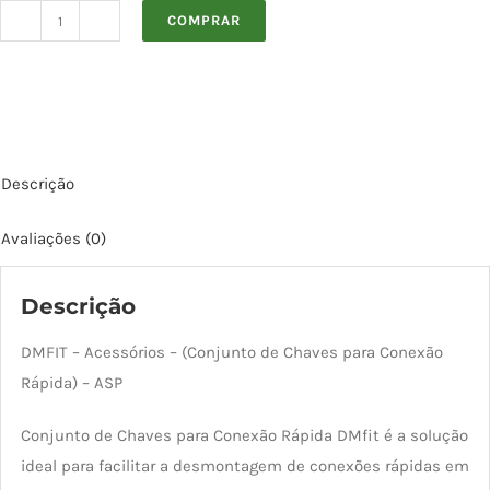
COMPRAR
Conjunto
de
chaves
para
Conexão
Descrição
rápida
ASP
Avaliações (0)
SET
quantidade
Descrição
DMFIT – Acessórios – (Conjunto de Chaves para Conexão
Rápida) – ASP
Conjunto de Chaves para Conexão Rápida DMfit é a solução
ideal para facilitar a desmontagem de conexões rápidas em