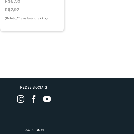
R$
8,39
R$
7,97
(Boleto/Transferência/Pix)
REDES SOCIAIS
PAGUE COM