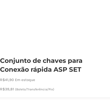
Cho
Torn
Cadast
Conjunto de chaves para
Conexão rápida ASP SET
R$
41,90
Em estoque
R$
39,81
(Boleto/Transferência/Pix)