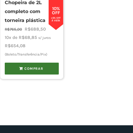
Chopeira de 2L
10%
completo com
OFF
+5% OFF
torneira plástica
À VISTA
O
O
R$
688,50
R$
765,00
preço
preço
10x de
R$
68,85
s/ juros
original
atual
R$
654,08
era:
é:
(Boleto/Transferência/Pix)
R$765,00.
R$688,50.
COMPRAR