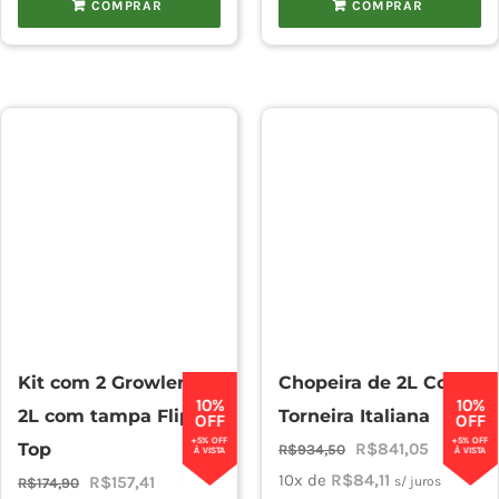
COMPRAR
COMPRAR
Kit com 2 Growler de
Chopeira de 2L Com
10%
10%
2L com tampa Flip
Torneira Italiana
OFF
OFF
+5% OFF
+5% OFF
O
O
Top
R$
841,05
R$
934,50
À VISTA
À VISTA
preço
preço
10x de
R$
84,11
O
O
R$
157,41
s/ juros
R$
174,90