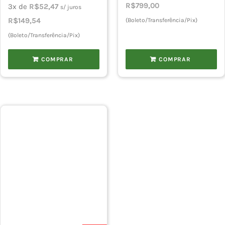
original
atual
R$
799,00
preço
preço
3x de
R$
52,47
s/ juros
era:
é:
original
atual
R$
149,54
(Boleto/Transferência/Pix)
R$934,50.
R$841,05.
era:
é:
(Boleto/Transferência/Pix)
R$174,90.
R$157,41.
COMPRAR
COMPRAR