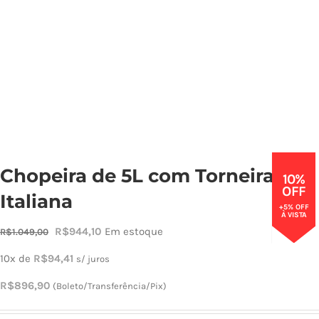
Cho
Torn
Cadast
Chopeira de 5L com Torneira
10%
OFF
Italiana
+5% OFF
À VISTA
O
O
R$
944,10
Em estoque
R$
1.049,00
preço
preço
10x de
R$
94,41
s/ juros
original
atual
R$
896,90
(Boleto/Transferência/Pix)
era:
é:
R$1.049,00.
R$944,10.