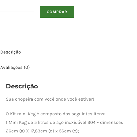
COMPRAR
Chopeira
de
5L
com
Torneira
Descrição
Italiana
quantidade
Avaliações (0)
Descrição
Sua chopeira com você onde você estiver!
O Kit mini Keg é composto dos seguintes itens:
1 Mini Keg de 5 litros de aço inoxidável 304 – dimensões
26cm (a) X 17,83cm (d) x 56cm (c);