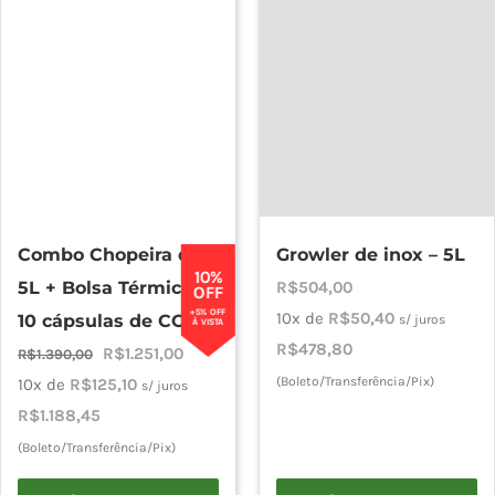
Combo Chopeira de
Growler de inox – 5L
10%
5L + Bolsa Térmica +
R$
504,00
OFF
+5% OFF
10x de
R$
50,40
10 cápsulas de CO2
s/ juros
À VISTA
R$
478,80
O
O
R$
1.251,00
R$
1.390,00
preço
preço
(Boleto/Transferência/Pix)
10x de
R$
125,10
s/ juros
original
atual
R$
1.188,45
era:
é:
(Boleto/Transferência/Pix)
R$1.390,00.
R$1.251,00.