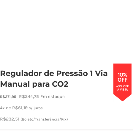
Regulador de Pressão 1 Via
10%
OFF
Manual para CO2
+5% OFF
À VISTA
O
O
R$
244,75
Em estoque
R$
271,95
preço
preço
4x de
R$
61,19
s/ juros
original
atual
R$
232,51
(Boleto/Transferência/Pix)
era:
é:
R$271,95.
R$244,75.