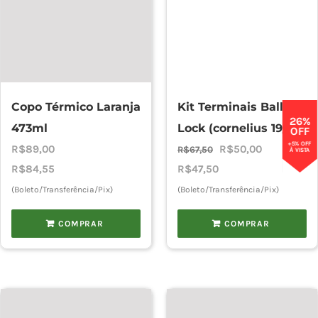
Copo Térmico Laranja
Kit Terminais Ball
26%
473ml
Lock (cornelius 19/32)
OFF
+5% OFF
O
O
R$
89,00
R$
50,00
R$
67,50
À VISTA
preço
preço
R$
84,55
R$
47,50
original
atual
(Boleto/Transferência/Pix)
(Boleto/Transferência/Pix)
era:
é:
COMPRAR
COMPRAR
R$67,50.
R$50,00.