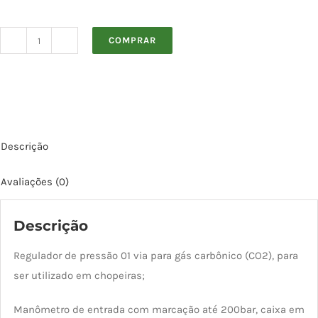
COMPRAR
Regulador
de
Pressão
1
Via
Descrição
Manual
para
Avaliações (0)
CO2
quantidade
Descrição
Regulador de pressão 01 via para gás carbônico (CO2), para
ser utilizado em chopeiras;
Manômetro de entrada com marcação até 200bar, caixa em