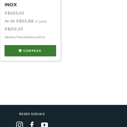
INOX
R$
223,50
4x de
R$
55,88
s/ juros
R$
212,33
(Boleto/Transferência/Pix)
COMPRAR
REDES SOCIAIS