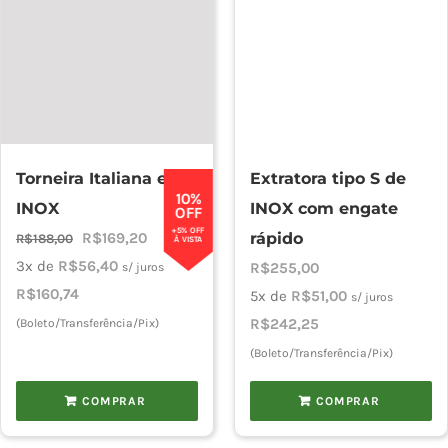
Torneira Italiana em
Extratora tipo S de
10%
INOX
INOX com engate
OFF
+5% OFF
O
O
R$
169,20
rápido
R$
188,00
À VISTA
preço
preço
3x de
R$
56,40
R$
255,00
s/ juros
original
atual
R$
160,74
5x de
R$
51,00
s/ juros
era:
é:
R$
242,25
(Boleto/Transferência/Pix)
R$188,00.
R$169,20.
(Boleto/Transferência/Pix)
COMPRAR
COMPRAR