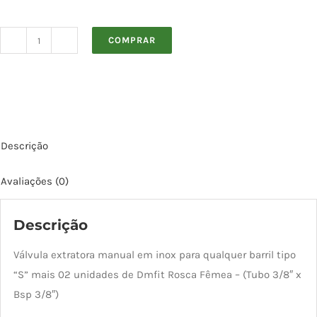
COMPRAR
Válvula
Extratora
Tipo
S
em
Descrição
INOX
com
Avaliações (0)
Engate
Rápido
Descrição
quantidade
Válvula extratora manual em inox para qualquer barril tipo
“S” mais 02 unidades de Dmfit Rosca Fêmea – (Tubo 3/8″ x
Bsp 3/8″)