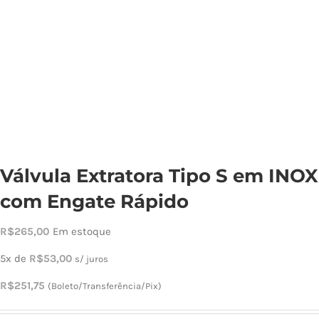
Cho
Torn
Cadast
Válvula Extratora Tipo S em INOX
com Engate Rápido
R$
265,00
Em estoque
5x de
R$
53,00
s/ juros
R$
251,75
(Boleto/Transferência/Pix)