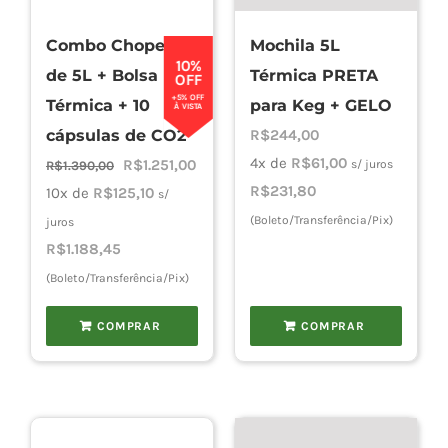
Combo Chopeira
Mochila 5L
Cho
10%
de 5L + Bolsa
Térmica PRETA
OFF
+5% OFF
Térmica + 10
para Keg + GELO
À VISTA
Torn
cápsulas de CO2
R$
244,00
4x de
R$
61,00
O
O
R$
1.251,00
s/ juros
R$
1.390,00
R$
231,80
preço
preço
10x de
R$
125,10
s/
Cadast
original
atual
(Boleto/Transferência/Pix)
juros
era:
é:
R$
1.188,45
R$1.390,00.
R$1.251,00.
(Boleto/Transferência/Pix)
COMPRAR
COMPRAR