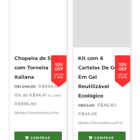
Chopeira de 5L
Kit com 6
10%
10%
com Torneira
Cartelas De Gelo
OFF
OFF
+5% OFF
+5% OFF
Italiana
Em Gel
À VISTA
À VISTA
O
O
R$
944,10
Reutilizável
R$
1.049,00
preço
preço
10x de
R$
94,41
Ecológico
s/ juros
original
atual
R$
896,90
O
O
R$
46,80
R$
52,00
era:
é:
(Boleto/Transferência/Pix)
preço
preço
R$
44,46
R$1.049,00.
R$944,10.
original
atual
(Boleto/Transferência/Pix)
era:
é:
COMPRAR
COMPRAR
R$52,00.
R$46,80.