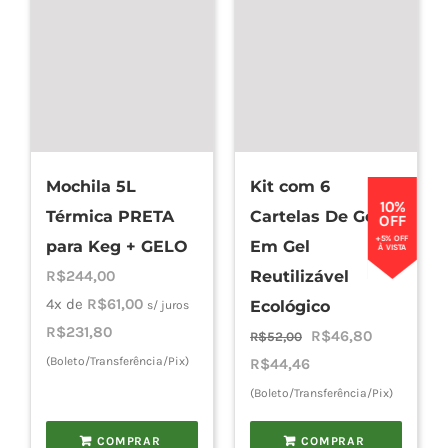
Mochila 5L
Kit com 6
10%
Térmica PRETA
Cartelas De Gelo
OFF
+5% OFF
para Keg + GELO
Em Gel
À VISTA
R$
244,00
Reutilizável
4x de
R$
61,00
Ecológico
s/ juros
R$
231,80
O
O
R$
46,80
R$
52,00
(Boleto/Transferência/Pix)
preço
preço
R$
44,46
original
atual
(Boleto/Transferência/Pix)
era:
é:
COMPRAR
COMPRAR
R$52,00.
R$46,80.