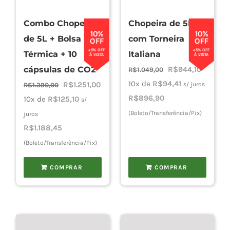
Combo Chopeira
Chopeira de 5L
Cho
10%
10%
de 5L + Bolsa
com Torneira
OFF
OFF
+5% OFF
+5% OFF
Térmica + 10
Italiana
À VISTA
À VISTA
Torn
O
O
cápsulas de CO2
R$
944,10
R$
1.049,00
preço
preço
10x de
R$
94,41
O
O
R$
1.251,00
s/ juros
R$
1.390,00
original
atual
R$
896,90
preço
preço
10x de
R$
125,10
s/
Cadast
era:
é:
original
atual
(Boleto/Transferência/Pix)
juros
R$1.049,00.
R$944,10
era:
é:
R$
1.188,45
R$1.390,00.
R$1.251,00.
(Boleto/Transferência/Pix)
COMPRAR
COMPRAR