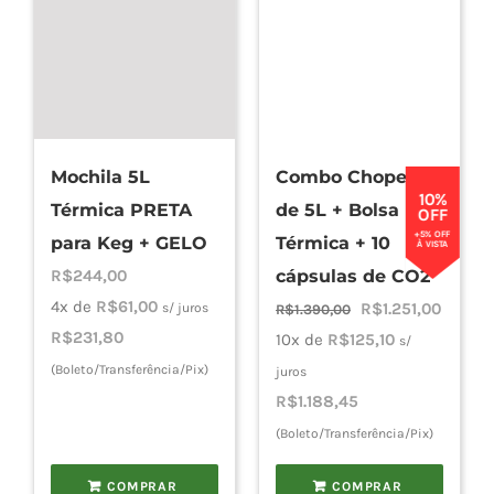
Mochila 5L
Combo Chopeira
10%
Térmica PRETA
de 5L + Bolsa
OFF
+5% OFF
para Keg + GELO
Térmica + 10
À VISTA
R$
244,00
cápsulas de CO2
4x de
R$
61,00
O
O
R$
1.251,00
s/ juros
R$
1.390,00
R$
231,80
preço
preço
10x de
R$
125,10
s/
original
atual
(Boleto/Transferência/Pix)
juros
era:
é:
R$
1.188,45
R$1.390,00.
R$1.251
(Boleto/Transferência/Pix)
COMPRAR
COMPRAR