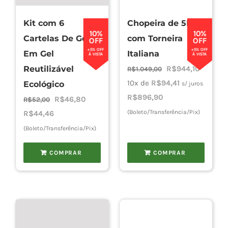
Kit com 6
Chopeira de 5L
Cho
10%
10%
Cartelas De Gelo
com Torneira
OFF
OFF
+5% OFF
+5% OFF
Em Gel
Italiana
À VISTA
À VISTA
Torn
O
O
Reutilizável
R$
944,10
R$
1.049,00
preço
preço
10x de
R$
94,41
Ecológico
s/ juros
original
atual
R$
896,90
O
O
R$
46,80
Cadast
R$
52,00
era:
é:
preço
preço
(Boleto/Transferência/Pix)
R$
44,46
R$1.049,00.
R$944,10
original
atual
(Boleto/Transferência/Pix)
era:
é:
COMPRAR
COMPRAR
R$52,00.
R$46,80.