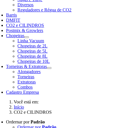
Diversos
Reguladores e Régua de CO2
Barris
DMFIT
CO2 e CILINDROS
Postmix & Growlers
Chopeiras
Linha Vacuum
Chopeiras de 2L
Chopeiras de 5L
Chopeiras de 8L
Chopeiras de 10L
Torneiras & Extratoras
Alongadores
Torneiras
Extratoras
Combos
Cadastro Empresa
Você está em:
Início
CO2 e CILINDROS
Ordernar por
Padrão
Ordernar por
Padrão