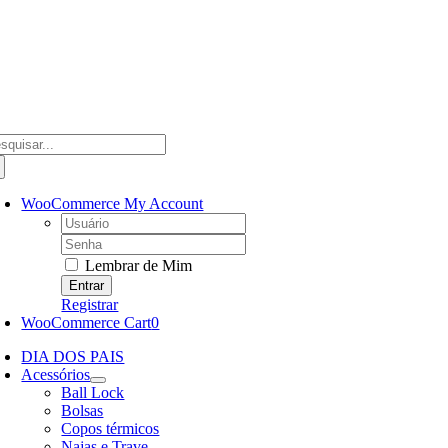
Ir
para
o
conteúdo
scar
ultados
a:
WooCommerce My Account
Username:
Password:
Lembrar de Mim
Registrar
WooCommerce Cart
0
DIA DOS PAIS
Acessórios
Ball Lock
Bolsas
Copos térmicos
Najas e Trave