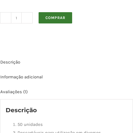
COMPRAR
CO2
-
50
unidades
quantidade
Descrição
Informação adicional
Avaliações (1)
Descrição
50 unidades
Descartáveis para utilização em diversos