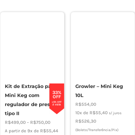
Kit de Extração para
Growler – Mini Keg
33%
Mini Keg com
10L
OFF
+5% OFF
regulador de pressão
R$
554,00
À VISTA
10x de
R$
55,40
tipo II
s/ juros
R$
526,30
Faixa
R$
499,00
–
R$
750,00
de
(Boleto/Transferência/Pix)
A partir de 9x de
R$
55,44