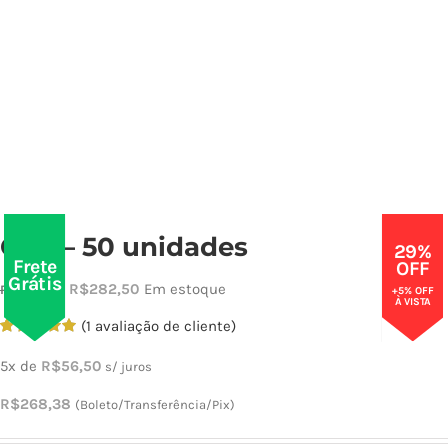
CO2 – 50 unidades
29%
Frete
OFF
Grátis
O
O
R$
282,50
Em estoque
R$
400,00
+5% OFF
À VISTA
preço
preço
(
1
avaliação de cliente)
original
atual
Avaliado
1
como
5.00
5x de
R$
56,50
s/ juros
era:
é:
de 5, com
baseado em
R$400,00.
R$282,50.
R$
268,38
(Boleto/Transferência/Pix)
avaliação de
cliente