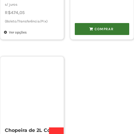
preço:
s/ juros
R$499,00
R$
474,05
através
(Boleto/Transferência/Pix)
R$750,00
COMPRAR
Ver opções
Este
produto
tem
várias
variantes.
As
opções
podem
ser
escolhidas
na
Chopeira de 2L Com
página