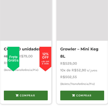
CO2 – 10 unidades
Growler – Mini Keg
12%
O
O
R$
79,00
8L
R$
90,00
Frete
OFF
Grátis
+5% OFF
preço
preço
R$
75,05
R$
529,00
À VISTA
original
atual
10x de
R$
52,90
(Boleto/Transferência/Pix)
s/ juros
era:
é:
R$
502,55
R$90,00.
R$79,00.
(Boleto/Transferência/Pix)
COMPRAR
COMPRAR