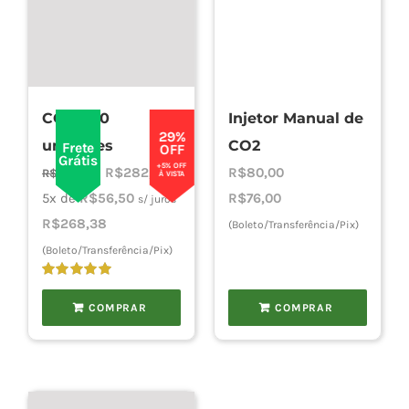
CO2 – 50
Injetor Manual de
29%
unidades
CO2
Frete
OFF
Grátis
+5% OFF
O
O
R$
282,50
R$
80,00
R$
400,00
À VISTA
preço
preço
5x de
R$
56,50
R$
76,00
s/ juros
original
atual
R$
268,38
(Boleto/Transferência/Pix)
era:
é:
(Boleto/Transferência/Pix)
R$400,00.
R$282,50.
Avaliação
5.00
de 5
COMPRAR
COMPRAR