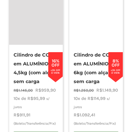
Cilindro de CO2
Cilindro de CO2
16%
8%
em ALUMÍNIO
em ALUMÍNIO
OFF
OFF
+5% OFF
+5% OFF
4,5kg (com alça) –
6kg (com alça) –
À VISTA
À VISTA
sem carga
sem carga
O
O
O
O
R$
959,90
R$
1.149,90
R$
1.145,00
R$
1.250,00
preço
preço
preço
preço
10x de
R$
95,99
10x de
R$
114,99
s/
s/
original
atual
original
atual
juros
juros
era:
é:
era:
é:
R$
911,91
R$
1.092,41
R$1.145,00.
R$959,90.
R$1.250,00.
R$1.149
(Boleto/Transferência/Pix)
(Boleto/Transferência/Pix)