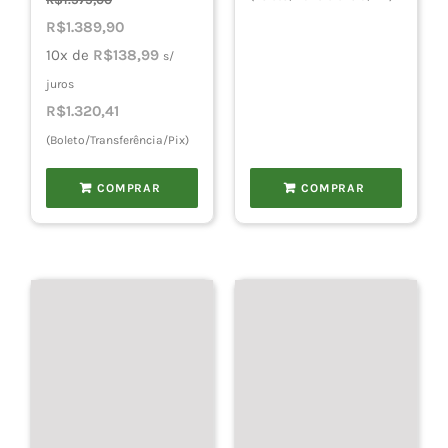
era:
é:
O
O
R$
1.389,90
R$90,00.
R$79,00.
preço
preço
10x de
R$
138,99
s/
original
atual
juros
era:
é:
R$
1.320,41
R$1.575,00.
R$1.389,90.
(Boleto/Transferência/Pix)
COMPRAR
COMPRAR