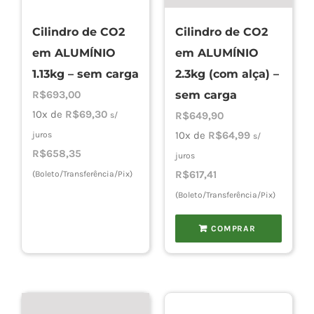
Cilindro de CO2
Cilindro de CO2
Cho
em ALUMÍNIO
em ALUMÍNIO
1.13kg – sem carga
2.3kg (com alça) –
Torn
R$
693,00
sem carga
10x de
R$
69,30
R$
649,90
s/
10x de
R$
64,99
juros
s/
Cadast
R$
658,35
juros
R$
617,41
(Boleto/Transferência/Pix)
(Boleto/Transferência/Pix)
COMPRAR