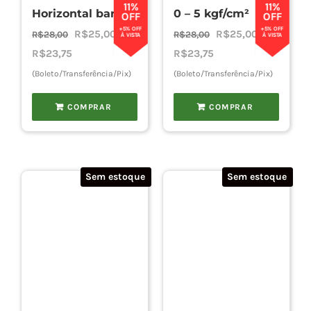
11%
11%
Horizontal bar/PSI
0 – 5 kgf/cm²
OFF
OFF
+5% OFF
+5% OFF
O
O
O
O
R$
25,00
R$
25,00
R$
28,00
R$
28,00
À VISTA
À VISTA
preço
preço
preço
preço
R$
23,75
R$
23,75
original
atual
original
atual
(Boleto/Transferência/Pix)
(Boleto/Transferência/Pix)
era:
é:
era:
é:
COMPRAR
COMPRAR
R$28,00.
R$25,00.
R$28,00.
R$25,00.
Sem estoque
Sem estoque