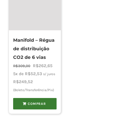
Manifold – Régua
de distribuição
CO2 de 6 vias
O
O
R$
262,65
R$
309,00
preço
preço
5x de
R$
52,53
s/ juros
original
atual
R$
249,52
era:
é:
(Boleto/Transferência/Pix)
R$309,00.
R$262,65.
COMPRAR