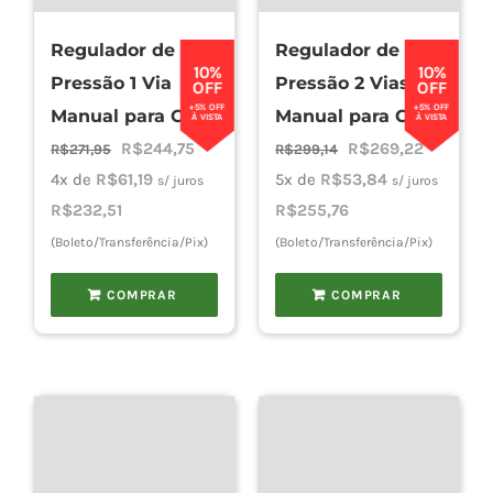
Regulador de
Regulador de
Cho
10%
10%
Pressão 1 Via
Pressão 2 Vias
OFF
OFF
+5% OFF
+5% OFF
Manual para CO2
Manual para CO2
À VISTA
À VISTA
Torn
O
O
O
O
R$
244,75
R$
269,22
R$
271,95
R$
299,14
preço
preço
preço
preço
4x de
R$
61,19
5x de
R$
53,84
s/ juros
s/ juros
original
atual
original
atual
R$
232,51
R$
255,76
Cadast
era:
é:
era:
é:
(Boleto/Transferência/Pix)
(Boleto/Transferência/Pix)
R$271,95.
R$244,75.
R$299,14.
R$269,22
COMPRAR
COMPRAR