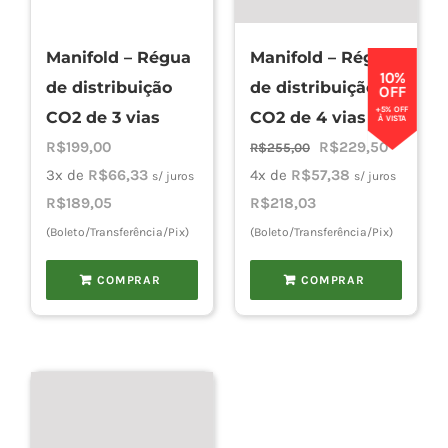
Manifold – Régua
Manifold – Régua
10%
de distribuição
de distribuição
OFF
+5% OFF
CO2 de 3 vias
CO2 de 4 vias
À VISTA
O
O
R$
199,00
R$
229,50
R$
255,00
preço
preço
3x de
R$
66,33
4x de
R$
57,38
s/ juros
s/ juros
original
atual
R$
189,05
R$
218,03
era:
é:
(Boleto/Transferência/Pix)
(Boleto/Transferência/Pix)
R$255,00.
R$229,50
COMPRAR
COMPRAR