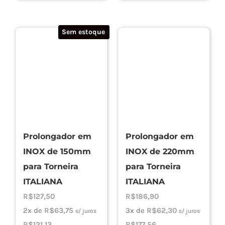
Sem estoque
Prolongador em
Prolongador em
INOX de 150mm
INOX de 220mm
para Torneira
para Torneira
ITALIANA
ITALIANA
R$
127,50
R$
186,90
2x de
R$
63,75
3x de
R$
62,30
s/ juros
s/ juros
R$
121,13
R$
177,56