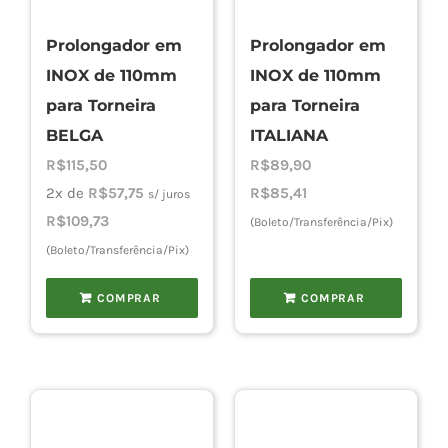
Prolongador em
Prolongador em
Cho
INOX de 110mm
INOX de 110mm
para Torneira
para Torneira
Torn
BELGA
ITALIANA
R$
115,50
R$
89,90
2x de
R$
57,75
R$
85,41
s/ juros
Cadast
R$
109,73
(Boleto/Transferência/Pix)
(Boleto/Transferência/Pix)
COMPRAR
COMPRAR