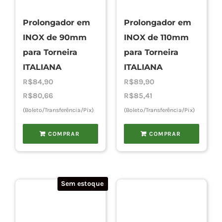
Prolongador em
Prolongador em
Cho
INOX de 90mm
INOX de 110mm
para Torneira
para Torneira
Torn
ITALIANA
ITALIANA
R$
84,90
R$
89,90
R$
80,66
R$
85,41
Cadast
(Boleto/Transferência/Pix)
(Boleto/Transferência/Pix)
COMPRAR
COMPRAR
Sem estoque