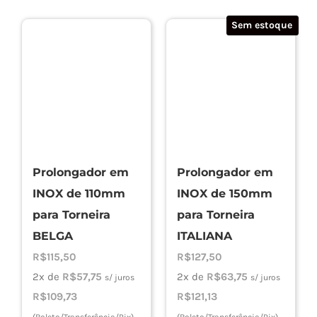
Sem estoque
Prolongador em
Prolongador em
INOX de 110mm
INOX de 150mm
para Torneira
para Torneira
BELGA
ITALIANA
R$
115,50
R$
127,50
2x de
R$
57,75
2x de
R$
63,75
s/ juros
s/ juros
R$
109,73
R$
121,13