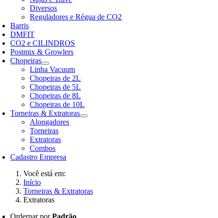
Diversos
Reguladores e Régua de CO2
Barris
DMFIT
CO2 e CILINDROS
Postmix & Growlers
Chopeiras
Linha Vacuum
Chopeiras de 2L
Chopeiras de 5L
Chopeiras de 8L
Chopeiras de 10L
Torneiras & Extratoras
Alongadores
Torneiras
Extratoras
Combos
Cadastro Empresa
Você está em:
Início
Torneiras & Extratoras
Extratoras
Ordernar por
Padrão