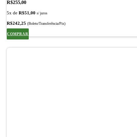
R$
255,00
5x de
R$
51,00
s/ juros
R$
242,25
(Boleto/Transferência/Pix)
COMPRAR