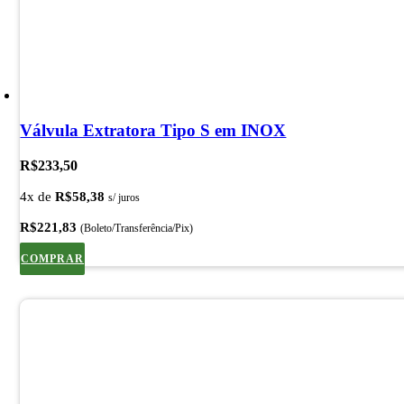
Válvula Extratora Tipo S em INOX
R$
233,50
4x de
R$
58,38
s/ juros
R$
221,83
(Boleto/Transferência/Pix)
COMPRAR