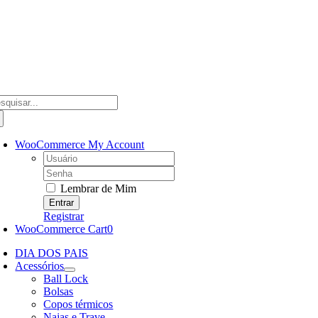
Ir
para
o
conteúdo
scar
ultados
a:
WooCommerce My Account
Username:
Password:
Lembrar de Mim
Registrar
WooCommerce Cart
0
DIA DOS PAIS
Acessórios
Ball Lock
Bolsas
Copos térmicos
Najas e Trave