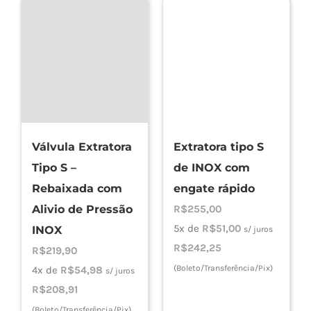
Válvula Extratora
Extratora tipo S
Tipo S –
de INOX com
Rebaixada com
engate rápido
Alivio de Pressão
R$
255,00
5x de
R$
51,00
INOX
s/ juros
R$
242,25
R$
219,90
(Boleto/Transferência/Pix)
4x de
R$
54,98
s/ juros
R$
208,91
(Boleto/Transferência/Pix)