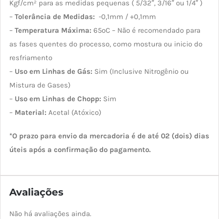
Kgf/cm² para as medidas pequenas ( 5/32″, 3/16″ ou 1/4″ )
–
Tolerância de Medidas:
-0,1mm / +0,1mm
–
Temperatura Máxima:
65ºC – Não é recomendado para
as fases quentes do processo, como mostura ou inicio do
resfriamento
–
Uso em Linhas de Gás:
Sim (Inclusive Nitrogênio ou
Mistura de Gases)
–
Uso em Linhas de Chopp:
Sim
–
Material:
Acetal (Atóxico)
*O prazo para envio da mercadoria é de até 02 (dois) dias
úteis após a confirmação do pagamento.
Avaliações
Não há avaliações ainda.