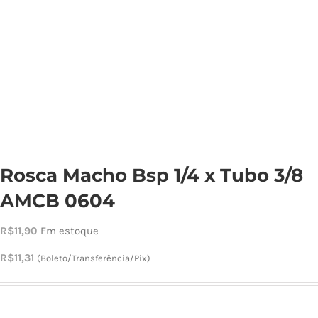
Cho
Torn
Cadast
Rosca Macho Bsp 1/4 x Tubo 3/8
AMCB 0604
R$
11,90
Em estoque
R$
11,31
(Boleto/Transferência/Pix)