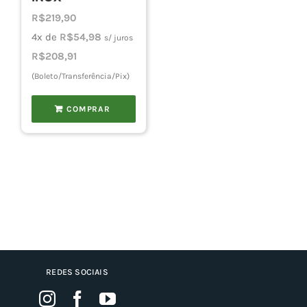
R$
219,90
4x de
R$
54,98
s/ juros
R$
208,91
(Boleto/Transferência/Pix)
COMPRAR
REDES SOCIAIS