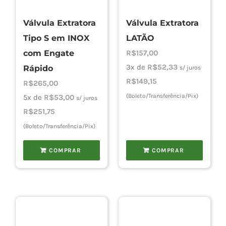
Válvula Extratora
Válvula Extratora
Cho
Tipo S em INOX
LATÃO
com Engate
R$
157,00
Torn
3x de
R$
52,33
Rápido
s/ juros
R$
149,15
R$
265,00
(Boleto/Transferência/Pix)
5x de
R$
53,00
s/ juros
Cadast
R$
251,75
(Boleto/Transferência/Pix)
COMPRAR
COMPRAR