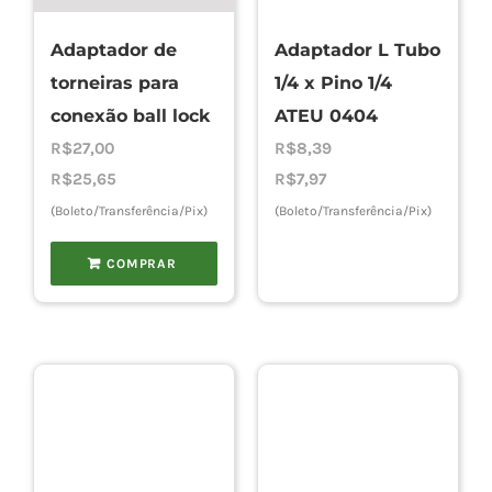
Adaptador de
Adaptador L Tubo
Cho
torneiras para
1/4 x Pino 1/4
conexão ball lock
ATEU 0404
Torn
R$
27,00
R$
8,39
R$
25,65
R$
7,97
(Boleto/Transferência/Pix)
(Boleto/Transferência/Pix)
Cadast
COMPRAR