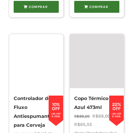
COMPRAR
COMPRAR
Controlador de
Copo Térmico
10%
22%
Fluxo
Azul 473ml
OFF
OFF
+5% OFF
+5% OFF
O
O
Antiespumante
R$
69,00
R$
89,00
À VISTA
À VISTA
preço
preço
R$
65,55
para Cerveja
original
atual