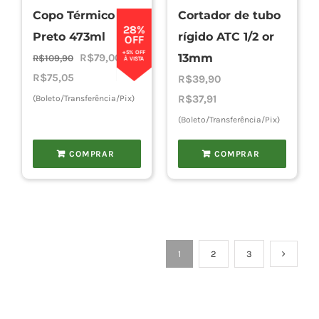
Copo Térmico
Cortador de tubo
28%
Preto 473ml
rígido ATC 1/2 or
OFF
+5% OFF
O
O
R$
79,00
13mm
R$
109,90
À VISTA
preço
preço
R$
75,05
R$
39,90
original
atual
R$
37,91
(Boleto/Transferência/Pix)
era:
é:
(Boleto/Transferência/Pix)
R$109,90.
R$79,00.
COMPRAR
COMPRAR
1
2
3