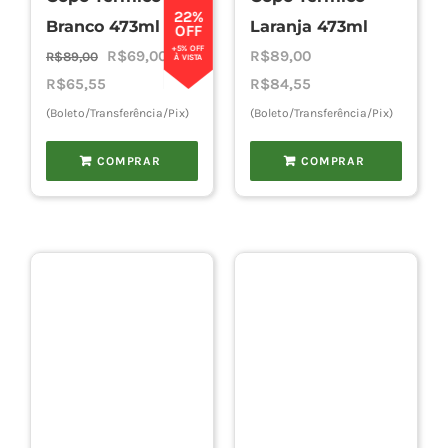
22%
Branco 473ml
Laranja 473ml
OFF
+5% OFF
O
O
R$
69,00
R$
89,00
R$
89,00
À VISTA
preço
preço
R$
65,55
R$
84,55
original
atual
(Boleto/Transferência/Pix)
(Boleto/Transferência/Pix)
era:
é:
COMPRAR
COMPRAR
R$89,00.
R$69,00.