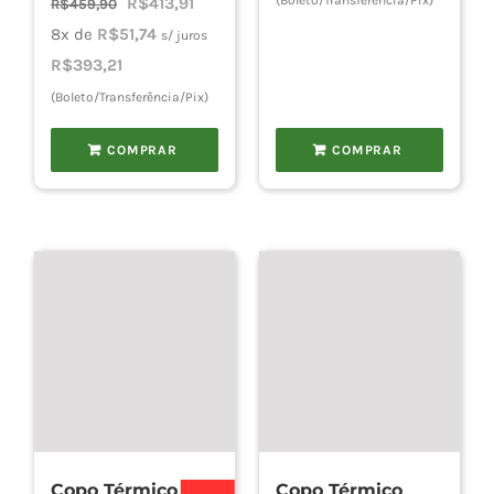
O
O
(Boleto/Transferência/Pix)
R$
413,91
R$
459,90
era:
é:
preço
preço
8x de
R$
51,74
s/ juros
R$89,00.
R$69,00.
original
atual
R$
393,21
era:
é:
(Boleto/Transferência/Pix)
R$459,90.
R$413,91.
COMPRAR
COMPRAR
Copo Térmico
Copo Térmico