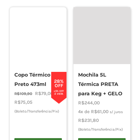
Copo Térmico
Mochila 5L
28%
Preto 473ml
Térmica PRETA
OFF
+5% OFF
O
O
R$
79,00
para Keg + GELO
R$
109,90
À VISTA
preço
preço
R$
75,05
R$
244,00
original
atual
4x de
R$
61,00
(Boleto/Transferência/Pix)
s/ juros
era:
é:
R$
231,80
R$109,90.
R$79,00.
(Boleto/Transferência/Pix)