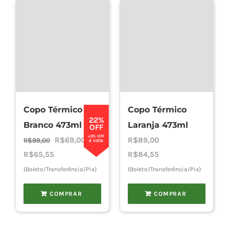
Copo Térmico
Copo Térmico
22%
Branco 473ml
Laranja 473ml
OFF
+5% OFF
O
O
R$
69,00
R$
89,00
R$
89,00
À VISTA
preço
preço
R$
65,55
R$
84,55
original
atual
(Boleto/Transferência/Pix)
(Boleto/Transferência/Pix)
era:
é:
COMPRAR
COMPRAR
R$89,00.
R$69,00.