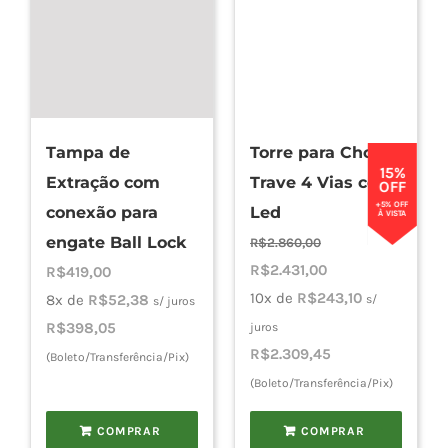
Tampa de
Torre para Chopp
15%
Extração com
Trave 4 Vias com
OFF
+5% OFF
conexão para
Led
À VISTA
engate Ball Lock
R$
2.860,00
O
O
R$
2.431,00
R$
419,00
preço
preço
10x de
R$
243,10
8x de
R$
52,38
s/
s/ juros
original
atual
R$
398,05
juros
era:
é:
R$
2.309,45
(Boleto/Transferência/Pix)
R$2.860,00.
R$2.431,00.
(Boleto/Transferência/Pix)
COMPRAR
COMPRAR