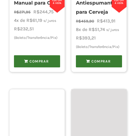
+5% OFF
+5% OFF
Manual para CO2
Antiespumante
À VISTA
À VISTA
O
O
R$
244,75
para Cerveja
R$
271,95
preço
preço
4x de
R$
61,19
O
O
R$
413,91
s/ juros
R$
459,90
original
atual
R$
232,51
preço
preço
8x de
R$
51,74
s/ juros
era:
é:
original
atual
R$
393,21
(Boleto/Transferência/Pix)
R$271,95.
R$244,75.
era:
é:
(Boleto/Transferência/Pix)
R$459,90.
R$413,91.
COMPRAR
COMPRAR