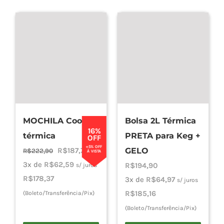
MOCHILA Cooler
Bolsa 2L Térmica
16%
térmica
PRETA para Keg +
OFF
+5% OFF
O
O
R$
187,76
GELO
R$
222,90
À VISTA
preço
preço
3x de
R$
62,59
R$
194,90
s/ juros
original
atual
R$
178,37
3x de
R$
64,97
s/ juros
era:
é:
R$
185,16
(Boleto/Transferência/Pix)
R$222,90.
R$187,76.
(Boleto/Transferência/Pix)