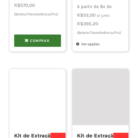
era:
é:
R$
570,00
de
A partir de 8x de
R$750,00.
R$600,00.
(Boleto/Transferência/Pix)
preço:
R$
52,00
s/ juros
R$416,
R$
395,20
atravé
(Boleto/Transferência/Pix)
R$645,
COMPRAR
Ver opções
Este
produto
tem
várias
variantes.
As
opções
podem
ser
escolhidas
Kit de Extração
Kit de Extração
na