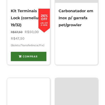
Kit Terminais Ball
Carbonatador em
26%
Lock (cornelius
Inox p/ garrafa
OFF
+5% OFF
19/32)
pet/growler
À VISTA
O
O
R$
50,00
R$
67,50
preço
preço
R$
47,50
original
atual
(Boleto/Transferência/Pix)
era:
é:
COMPRAR
R$67,50.
R$50,00.