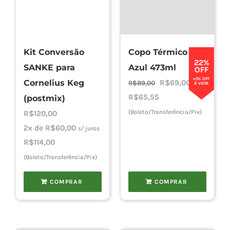
Kit Conversão
Copo Térmico
22%
SANKE para
Azul 473ml
OFF
+5% OFF
O
O
Cornelius Keg
R$
69,00
R$
89,00
À VISTA
preço
preço
R$
65,55
(postmix)
original
atual
(Boleto/Transferência/Pix)
R$
120,00
era:
é:
2x de
R$
60,00
s/ juros
R$89,00.
R$69,00.
R$
114,00
(Boleto/Transferência/Pix)
COMPRAR
COMPRAR