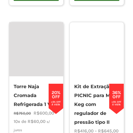
Torre Naja
Kit de Extração
20%
36%
Cromada
PICNIC para Mini
OFF
OFF
+5% OFF
+5% OFF
Refrigerada 1 Via
Keg com
À VISTA
À VISTA
O
O
R$
600,00
regulador de
R$
750,00
preço
preço
10x de
R$
60,00
pressão tipo II
s/
original
atual
juros
Faixa
R$
416,00
–
R$
645,00