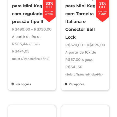
33%
31%
para Mini Keg
para Mini Keg
página
OFF
OFF
+5% OFF
+5% OFF
com regulador de
com Torneira
do
À VISTA
À VISTA
produto
pressão tipo II
Italiana e
Faixa
R$
499,00
–
R$
750,00
Conector Ball
de
A partir de 9x de
Lock
preço:
R$
55,44
s/ juros
Faixa
R$
570,00
–
R$
825,00
R$499,00
R$
474,05
de
A partir de 10x de
através
(Boleto/Transferência/Pix)
preço:
R$
57,00
s/ juros
R$750,00
R$570
R$
541,50
atravé
(Boleto/Transferência/Pix)
R$825
Ver opções
Ver opções
Este
Este
produto
produto
tem
tem
várias
várias