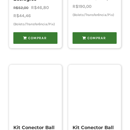
R$
190,00
O
O
R$
46,80
R$
52,00
preço
preço
(Boleto/Transferência/Pix)
R$
44,46
original
atual
(Boleto/Transferência/Pix)
era:
é:
COMPRAR
COMPRAR
R$52,00.
R$46,80.
Kit Conector Ball
Kit Conector Ball