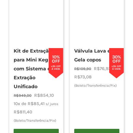
variantes.
variantes.
As
As
opções
opções
podem
podem
ser
ser
escolhidas
escolhidas
Kit de Extração
Válvula Lava e
na
na
10%
30%
para Mini Keg
Gela copos
página
página
OFF
OFF
+5% OFF
+5% OFF
O
O
com Sistema de
R$
76,93
do
do
R$
109,90
À VISTA
À VISTA
preço
preço
R$
73,08
produto
produto
Extração
original
atual
(Boleto/Transferência/Pix)
Unificado
era:
é:
O
O
R$
854,10
R$
949,00
R$109,90.
R$76,93.
preço
preço
10x de
R$
85,41
s/ juros
original
atual
R$
811,40
era:
é:
(Boleto/Transferência/Pix)
R$949,00.
R$854,10.