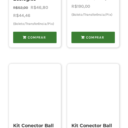
R$
190,00
O
O
R$
46,80
R$
52,00
preço
preço
(Boleto/Transferência/Pix)
R$
44,46
original
atual
(Boleto/Transferência/Pix)
era:
é:
COMPRAR
COMPRAR
R$52,00.
R$46,80.
Kit Conector Ball
Kit Conector Ball