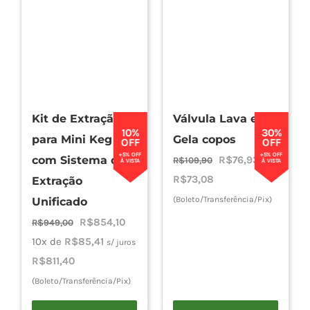
variantes.
variantes.
As
As
opções
opções
podem
podem
ser
ser
escolhidas
escolhidas
Kit de Extração
Válvula Lava e
na
na
10%
30%
para Mini Keg
Gela copos
página
página
OFF
OFF
+5% OFF
+5% OFF
O
O
com Sistema de
R$
76,93
do
do
R$
109,90
À VISTA
À VISTA
preço
preço
R$
73,08
produto
produto
Extração
original
atual
(Boleto/Transferência/Pix)
Unificado
era:
é:
O
O
R$
854,10
R$
949,00
R$109,90.
R$76,93.
preço
preço
10x de
R$
85,41
s/ juros
original
atual
R$
811,40
era:
é:
(Boleto/Transferência/Pix)
R$949,00.
R$854,10.