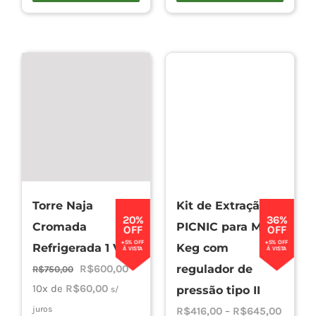
Torre Naja
Kit de Extração
20%
36%
Cromada
PICNIC para Mini
OFF
OFF
+5% OFF
+5% OFF
Refrigerada 1 Via
Keg com
À VISTA
À VISTA
O
O
R$
600,00
regulador de
R$
750,00
preço
preço
10x de
R$
60,00
pressão tipo II
s/
original
atual
juros
Faixa
R$
416,00
–
R$
645,00