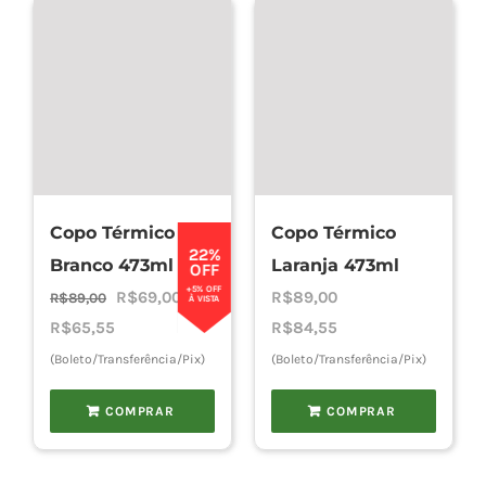
Copo Térmico
Copo Térmico
22%
Branco 473ml
Laranja 473ml
OFF
+5% OFF
O
O
R$
69,00
R$
89,00
R$
89,00
À VISTA
preço
preço
R$
65,55
R$
84,55
original
atual
(Boleto/Transferência/Pix)
(Boleto/Transferência/Pix)
era:
é:
COMPRAR
COMPRAR
R$89,00.
R$69,00.