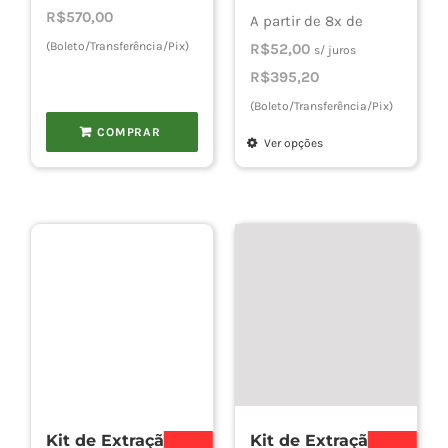
era:
é:
R$
570,00
de
A partir de 8x de
R$750,00.
R$600,00.
(Boleto/Transferência/Pix)
preço:
R$
52,00
s/ juros
R$416,
R$
395,20
atravé
(Boleto/Transferência/Pix)
R$645,
COMPRAR
Ver opções
Este
produto
tem
várias
variantes.
As
opções
podem
ser
escolhidas
Kit de Extração
Kit de Extração
na