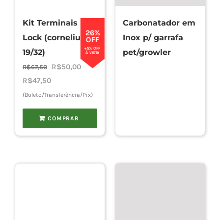
Kit Terminais Ball
Carbonatador em
26%
Lock (cornelius
Inox p/ garrafa
OFF
+5% OFF
19/32)
pet/growler
À VISTA
O
O
R$
50,00
R$
67,50
preço
preço
R$
47,50
original
atual
(Boleto/Transferência/Pix)
era:
é:
COMPRAR
R$67,50.
R$50,00.