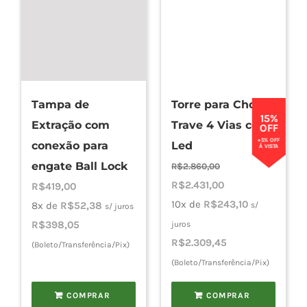
Tampa de
Torre para Chopp
15%
Extração com
Trave 4 Vias com
OFF
+5% OFF
conexão para
Led
À VISTA
engate Ball Lock
R$
2.860,00
O
O
R$
2.431,00
R$
419,00
preço
preço
10x de
R$
243,10
8x de
R$
52,38
s/
s/ juros
original
atual
R$
398,05
juros
era:
é:
R$
2.309,45
(Boleto/Transferência/Pix)
R$2.860,00.
R$2.431,00.
(Boleto/Transferência/Pix)
COMPRAR
COMPRAR