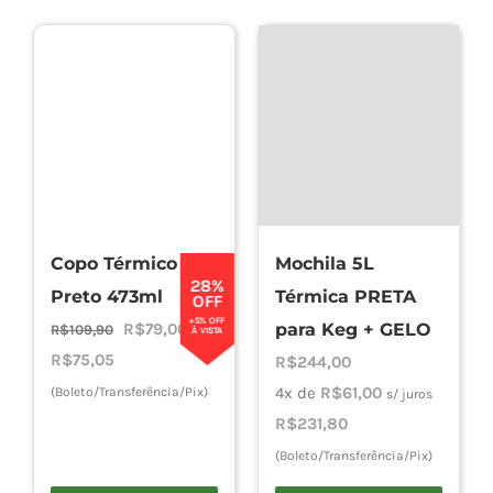
Copo Térmico
Mochila 5L
28%
Preto 473ml
Térmica PRETA
OFF
+5% OFF
O
O
R$
79,00
para Keg + GELO
R$
109,90
À VISTA
preço
preço
R$
75,05
R$
244,00
original
atual
4x de
R$
61,00
(Boleto/Transferência/Pix)
s/ juros
era:
é:
R$
231,80
R$109,90.
R$79,00.
(Boleto/Transferência/Pix)