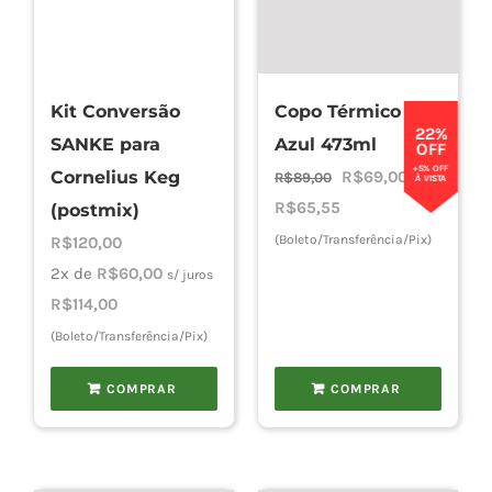
Kit Conversão
Copo Térmico
22%
SANKE para
Azul 473ml
OFF
+5% OFF
O
O
Cornelius Keg
R$
69,00
R$
89,00
À VISTA
preço
preço
R$
65,55
(postmix)
original
atual
(Boleto/Transferência/Pix)
R$
120,00
era:
é:
2x de
R$
60,00
s/ juros
R$89,00.
R$69,00.
R$
114,00
(Boleto/Transferência/Pix)
COMPRAR
COMPRAR