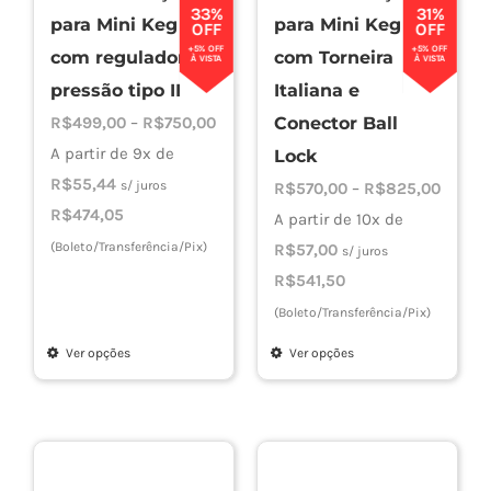
33%
31%
para Mini Keg
para Mini Keg
página
OFF
OFF
+5% OFF
+5% OFF
com regulador de
com Torneira
do
À VISTA
À VISTA
produto
pressão tipo II
Italiana e
Faixa
R$
499,00
–
R$
750,00
Conector Ball
de
A partir de 9x de
Lock
preço:
R$
55,44
s/ juros
Faixa
R$
570,00
–
R$
825,00
R$499,00
R$
474,05
de
A partir de 10x de
através
(Boleto/Transferência/Pix)
preço:
R$
57,00
s/ juros
R$750,00
R$570
R$
541,50
atravé
(Boleto/Transferência/Pix)
R$825
Ver opções
Ver opções
Este
Este
produto
produto
tem
tem
várias
várias