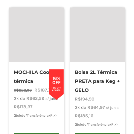
MOCHILA Cooler
Bolsa 2L Térmica
16%
térmica
PRETA para Keg +
OFF
+5% OFF
O
O
R$
187,76
GELO
R$
222,90
À VISTA
preço
preço
3x de
R$
62,59
R$
194,90
s/ juros
original
atual
R$
178,37
3x de
R$
64,97
s/ juros
era:
é:
R$
185,16
(Boleto/Transferência/Pix)
R$222,90.
R$187,76.
(Boleto/Transferência/Pix)