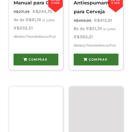
+5% OFF
+5% OFF
Manual para CO2
Antiespumante
À VISTA
À VISTA
O
O
R$
244,75
para Cerveja
R$
271,95
preço
preço
4x de
R$
61,19
O
O
R$
413,91
s/ juros
R$
459,90
original
atual
R$
232,51
preço
preço
8x de
R$
51,74
s/ juros
era:
é:
original
atual
R$
393,21
(Boleto/Transferência/Pix)
R$271,95.
R$244,75.
era:
é:
(Boleto/Transferência/Pix)
R$459,90.
R$413,91.
COMPRAR
COMPRAR